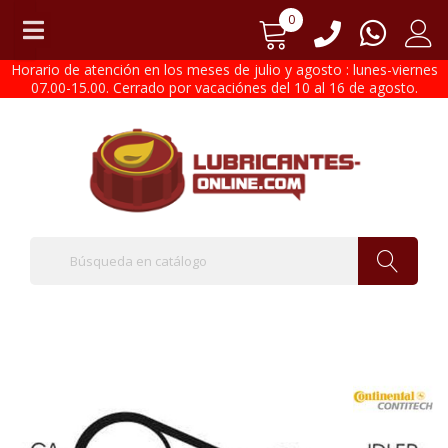
0
Horario de atención en los meses de julio y agosto : lunes-viernes
07.00-15.00. Cerrado por vacaciónes del 10 al 16 de agosto.