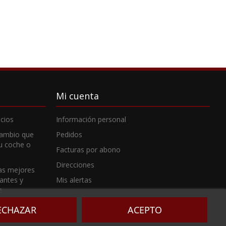
Mi cuenta
cios
Información personal
cambio que
Pedidos
tu coche o
Facturas por abono
Direcciones
as mejores
cantes y
Mis alertas
e
ECHAZAR
ACEPTO