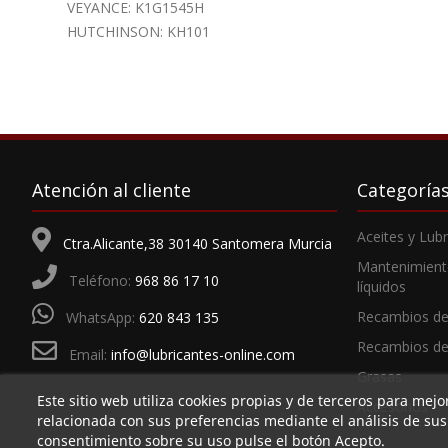
VEYANCE: K1G1545H
HUTCHINSON: KH101
Atención al cliente
Categoría
Aceites y Lub
Ctra.Alicante,38 30140 Santomera Murcia
Mantenimient
Teléfono:
968 86 17 10
líquidos
Recambios de
WhatsApp:
620 843 135
Recambios d
Email:
info@lubricantes-online.com
Grasas
Este sitio web utiliza cookies propias y de terceros para mejo
Accesorios
relacionada con sus preferencias mediante el análisis de su
consentimiento sobre su uso pulse el botón Acepto.