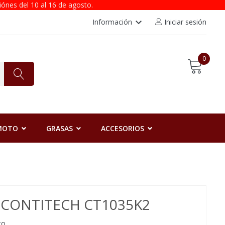
iónes del 10 al 16 de agosto.
keyboard_arrow_down
Información
Iniciar sesión
0
 MOTO
GRASAS
ACCESORIOS
N CONTITECH CT1035K2
to