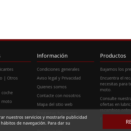
s
Información
Productos
ricantes
Condiciones generales
Bajamos los pre
o | Otros
Aviso legal y Privacidad
Encuentra el re
necesitas para 
Quienes somos
moto.
 coche
Contacte con nosotros
Consulte nuestr
e moto
Mapa del sitio web
ofertas en lubri
recambios onlin
Preguntas frecuentes
rar nuestros servicios y mostrarle publicidad
Fabricantes
R
Ayuda
s hábitos de navegación. Para dar su
Profesionales