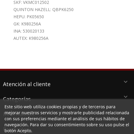
SKF: VKMC012502
QUINTON HAZELL: QBPK6250
HEPU: PK05650
GK: K980256A
INA: 530020133
AUTEX: K980256A
keyboard_arrow_down
Atención al cliente
keyboard_arrow_down
Categorías
Este sitio web utiliza cookies propias y de terceros para
keyboard_arrow_down
mejorar nuestros servicios y mostrarle publicidad relacionada
Información
con sus preferencias mediante el análisis de sus hábitos de
navegación. Para dar su consentimiento sobre su uso pulse el
keyboard_arrow_down
Productos
botón Acepto.