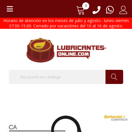
0
Horario de atención en los meses de julio y agosto : lunes-viernes
07.00-15.00. Cerrado por vacaciónes del 10 al 16 de agosto.