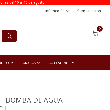
iónes del 10 al 16 de agosto.
keyboard_arrow_down
Información
Iniciar sesión
0
 MOTO
GRASAS
ACCESORIOS
N + BOMBA DE AGUA
P1