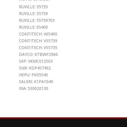
RUVILLE: 55735
RUVILLE: 55739
RUVILLE: 55739703
RUVILLE: 65400
CONTITECH: V65400
CONTITECH: V55739
CONTITECH: V55735
DAYCO: KTBWP2960
SKF: VKMC012503
SNR: KDP457492
HEPU: PK05540
SALERI: K1PA1049
INA: 530020130