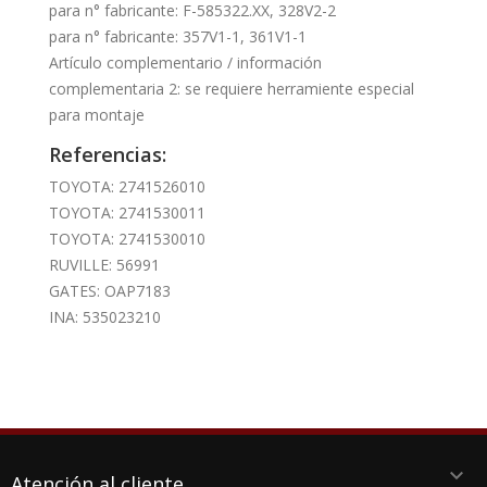
para n° fabricante: F-585322.XX, 328V2-2
para n° fabricante: 357V1-1, 361V1-1
Artículo complementario / información
complementaria 2: se requiere herramiente especial
para montaje
Referencias:
TOYOTA: 2741526010
TOYOTA: 2741530011
TOYOTA: 2741530010
RUVILLE: 56991
GATES: OAP7183
INA: 535023210
keyboard_arrow_down
Atención al cliente