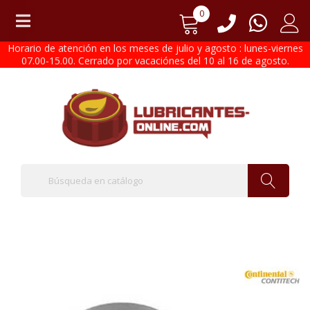
0
Horario de atención en los meses de julio y agosto : lunes-viernes
07.00-15.00. Cerrado por vacaciónes del 10 al 16 de agosto.