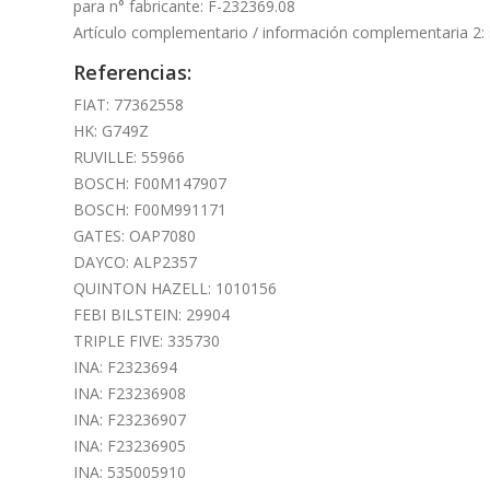
para n° fabricante: F-232369.08
Artículo complementario / información complementaria 2: 
Referencias:
FIAT: 77362558
HK: G749Z
RUVILLE: 55966
BOSCH: F00M147907
BOSCH: F00M991171
GATES: OAP7080
DAYCO: ALP2357
QUINTON HAZELL: 1010156
FEBI BILSTEIN: 29904
TRIPLE FIVE: 335730
INA: F2323694
INA: F23236908
INA: F23236907
INA: F23236905
INA: 535005910