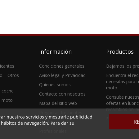
s
Información
Productos
ricantes
Condiciones generales
Bajamos los pre
o | Otros
Aviso legal y Privacidad
Encuentra el re
necesitas para 
Quienes somos
moto.
 coche
Contacte con nosotros
Consulte nuestr
e moto
Mapa del sitio web
ofertas en lubri
recambios onlin
Preguntas frecuentes
rar nuestros servicios y mostrarle publicidad
Fabricantes
R
Ayuda
s hábitos de navegación. Para dar su
Profesionales