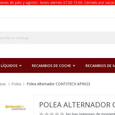
eses de julio y agosto : lunes-viernes 07.00-15.00. Cerrado por vacac
 LÍQUIDOS
RECAMBIOS DE COCHE
RECAMBIOS DE
reas
Polea
Polea Alternador CONTITECH AP9023
POLEA ALTERNADOR 
No hay opiniones de momen