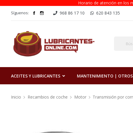
Horario de atención en los m
Síguenos:
968 86 17 10
620 843 135
ACEITES Y LUBRICANTES
MANTENIMIENTO | OTROS
Inicio
Recambios de coche
Motor
Transmisión por cor