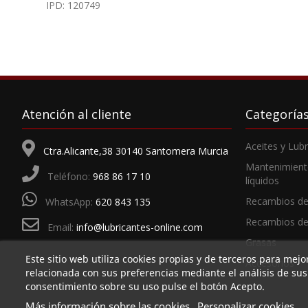
IPD: 120749
Atención al cliente
Categoría
Aceites y Lub
Ctra.Alicante,38 30140 Santomera Murcia
Mantenimient
Teléfono:
968 86 17 10
líquidos
Recambios de
WhatsApp:
620 843 135
Recambios d
Email:
info@lubricantes-online.com
Grasas
Este sitio web utiliza cookies propias y de terceros para mejo
Accesorios
relacionada con sus preferencias mediante el análisis de su
consentimiento sobre su uso pulse el botón Acepto.
Más información sobre las cookies
Personalizar cookies