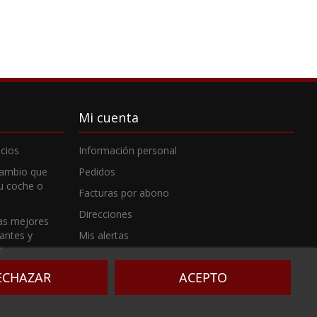
Mi cuenta
cios
Información personal
cambio que
Pedidos
tu coche o
Facturas por abono
Direcciones
as mejores
cantes y
Mis alertas
e
ECHAZAR
ACEPTO