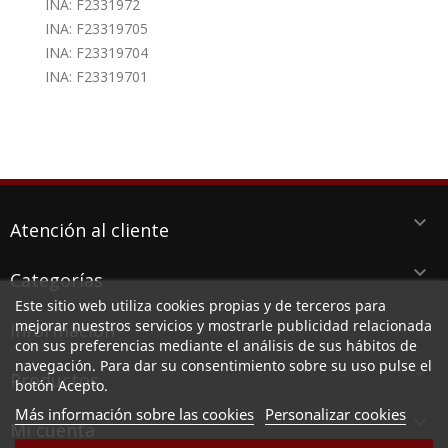
INA: F2331972
INA: F23319705
INA: F23319704
INA: F23319701
keyboard_arrow_down
Atención al cliente
keyboard_arrow_down
Categorías
Este sitio web utiliza cookies propias y de terceros para
keyboard_arrow_down
mejorar nuestros servicios y mostrarle publicidad relacionada
Información
con sus preferencias mediante el análisis de sus hábitos de
navegación. Para dar su consentimiento sobre su uso pulse el
keyboard_arrow_down
Productos
botón Acepto.
Más información sobre las cookies
Personalizar cookies

Mi cuenta