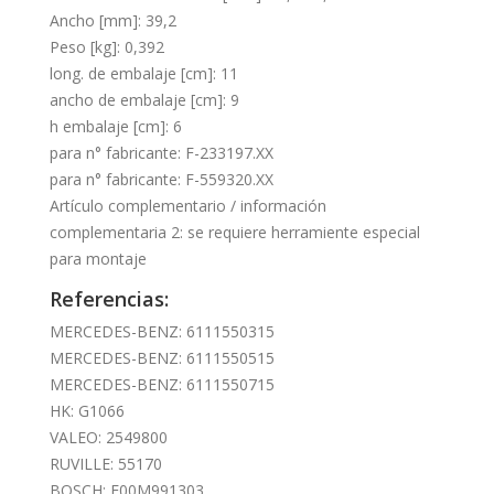
Ancho [mm]: 39,2
Peso [kg]: 0,392
long. de embalaje [cm]: 11
ancho de embalaje [cm]: 9
h embalaje [cm]: 6
para n° fabricante: F-233197.XX
para n° fabricante: F-559320.XX
Artículo complementario / información
complementaria 2: se requiere herramiente especial
para montaje
Referencias:
MERCEDES-BENZ: 6111550315
MERCEDES-BENZ: 6111550515
MERCEDES-BENZ: 6111550715
HK: G1066
VALEO: 2549800
RUVILLE: 55170
BOSCH: F00M991303