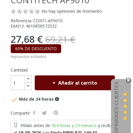
CONTITECH AP9010
No hay opiniones de momento
Referencia: CONTI-AP9010
EAN13: 4010858572532
27,68 €
69,21 €
60% DE DESCUENTO
Impuestos incluidos
Cantidad
Añadir al carrito
OPINIONES CLIENTES

Más de 24 horas
Compartir
Pídalo antes de
364 horas y 23 minutos
y recíbalo
el
19-08-2026
con
Envío MRW B2C 14H ES