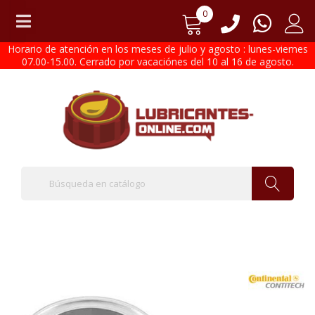
0
Horario de atención en los meses de julio y agosto : lunes-viernes
07.00-15.00. Cerrado por vacaciónes del 10 al 16 de agosto.