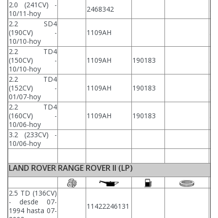
2.0 (241CV) -
2468342
31
10/11-hoy
2.2 SD4
(190CV) -
1109AH
31
10/10-hoy
2.2 TD4
(150CV) -
1109AH
190183
31
10/10-hoy
2.2 TD4
(152CV) -
1109AH
190183
31
01/07-hoy
2.2 TD4
(160CV) -
1109AH
190183
31
10/06-hoy
3.2 (233CV) -
31
10/06-hoy
LAND ROVER RANGE ROVER II (LP)
2.5 TD (136CV)
- desde 07-
11422246131
1994 hasta 07-