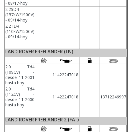
- 08/17-hoy
2.2SD4
(157kW/190CV)
LR
- 09/14-hoy
2.2TD4
(110kW/150CV)
LR
- 09/14-hoy
LAND ROVER FREELANDER (LN)
2.0 Td4
(109CV) -
11422247018'
desde 11-2001
hasta hoy
2.0 Td4
(112CV) -
11422247018'
13712246997
desde 11-2000
hasta hoy
LAND ROVER FREELANDER 2 (FA_)