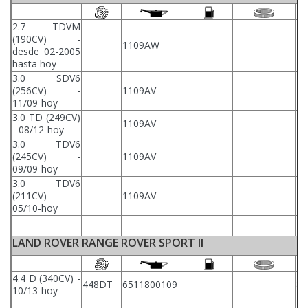
2.7 TDVM
(190CV) -
1109AW
desde 02-2005
hasta hoy
3.0 SDV6
(256CV) -
1109AV
11/09-hoy
3.0 TD (249CV)
1109AV
- 08/12-hoy
3.0 TDV6
(245CV) -
1109AV
09/09-hoy
3.0 TDV6
(211CV) -
1109AV
05/10-hoy
LAND ROVER RANGE ROVER SPORT II
4.4 D (340CV) -
448DT
6511800109
87
10/13-hoy