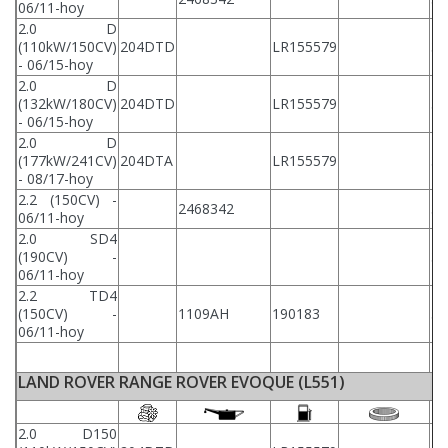
06/11-hoy
2.0 D
(110kW/150CV)
204DTD
LR155579
31
- 06/15-hoy
2.0 D
(132kW/180CV)
204DTD
LR155579
31
- 06/15-hoy
2.0 D
(177kW/241CV)
204DTA
LR155579
31
- 08/17-hoy
2.2 (150CV) -
2468342
31
06/11-hoy
2.0 SD4
(190CV) -
31
06/11-hoy
2.2 TD4
(150CV) -
1109AH
190183
31
06/11-hoy
LAND ROVER RANGE ROVER EVOQUE (L551)
2.0 D150