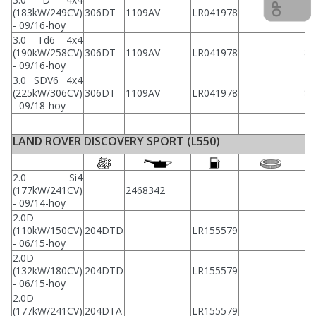
(183kW/249CV)
306DT
1109AV
LR041978
87
- 09/16-hoy
3.0 Td6 4x4
(190kW/258CV)
306DT
1109AV
LR041978
87
- 09/16-hoy
3.0 SDV6 4x4
(225kW/306CV)
306DT
1109AV
LR041978
87
- 09/18-hoy
LAND ROVER DISCOVERY SPORT (L550)
2.0 Si4
(177kW/241CV)
2468342
LR
- 09/14-hoy
2.0D
(110kW/150CV)
204DTD
LR155579
LR
- 06/15-hoy
2.0D
(132kW/180CV)
204DTD
LR155579
LR
- 06/15-hoy
2.0D
(177kW/241CV)
204DTA
LR155579
LR