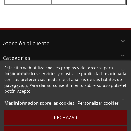
keyboard_arrow_down
Atención al cliente
keyboard_arrow_down
Categorías
Este sitio web utiliza cookies propias y de terceros para
keyboard_arrow_down
Información
mejorar nuestros servicios y mostrarle publicidad relacionada
con sus preferencias mediante el análisis de sus hábitos de
keyboard_arrow_down
navegación. Para dar su consentimiento sobre su uso pulse el
Productos
botón Acepto.

Mi cuenta
Más información sobre las cookies
Personalizar cookies
RECHAZAR
LUBESPA DISTRIBUCIONES DEL LEVANTE SL, CIF B73789513, Ctra. Alicante 38 PI
Aserradora, 30140 SANTOMERA (MURCIA)
Sociedad inscrita en el Registro Mercantil de Murcia, en el tomo 2949, folio 164, hoja MU -