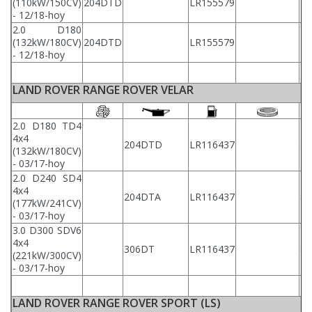
(110kW/150CV)
204DTD
LR155579
L
- 12/18-hoy
2.0 D180
(132kW/180CV)
204DTD
LR155579
L
- 12/18-hoy
LAND ROVER RANGE ROVER VELAR
2.0 D180 TD4
4x4
204DTD
LR116437
87
(132kW/180CV)
- 03/17-hoy
2.0 D240 SD4
4x4
204DTA
LR116437
87
(177kW/241CV)
- 03/17-hoy
3.0 D300 SDV6
4x4
306DT
LR116437
87
(221kW/300CV)
- 03/17-hoy
LAND ROVER RANGE ROVER SPORT (LS)