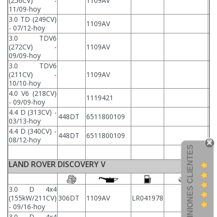
(256CV) -
1109AV
11/09-hoy
3.0 TD (249CV)
1109AV
- 07/12-hoy
3.0 TDV6
(272CV) -
1109AV
09/09-hoy
3.0 TDV6
(211CV) -
1109AV
10/10-hoy
4.0 V6 (218CV)
1119421
- 09/09-hoy
4.4 D (313CV) -
448DT
6511800109
03/13-hoy
4.4 D (340CV) -
448DT
6511800109
08/12-hoy
OPINIONES CLIENTES
LAND ROVER DISCOVERY V
3.0 D 4x4
(155kW/211CV)
306DT
1109AV
LR041978
87
- 09/16-hoy
3.0 D 4x4