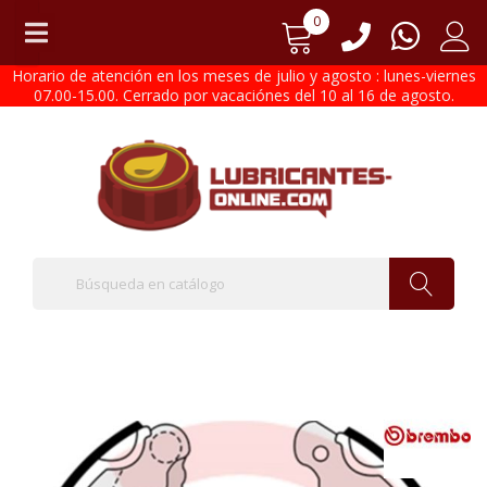
0
Horario de atención en los meses de julio y agosto : lunes-viernes
07.00-15.00. Cerrado por vacaciónes del 10 al 16 de agosto.