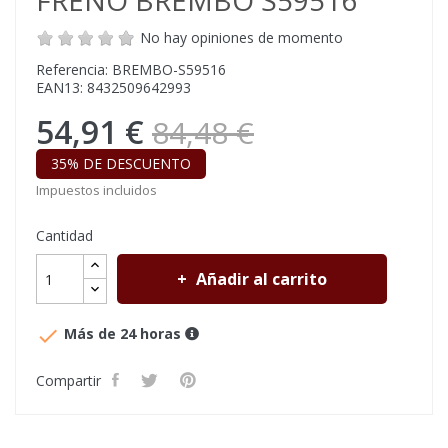
FRENO BREMBO S59516
No hay opiniones de momento
Referencia: BREMBO-S59516
EAN13: 8432509642993
54,91 €
84,48 €
35% DE DESCUENTO
Impuestos incluidos
Cantidad
Añadir al carrito

Más de 24 horas
Compartir