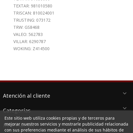
TEXTAR: 981010580
TRISCAN: 810024001
TRUSTING: 073172
TRW: GS8468
VALEO: 562783
VILLAR: 6290787
WOKING: Z414500
keyboard_arrow_down
Atención al cliente
keyboard_arrow_down
Categorías
Este sitio web utiliza cookies propias y de terceros para
keyboard_arrow_down
mejorar nuestros servicios y mostrarle publicidad relacionada
Información
con sus preferencias mediante el análisis de sus hábitos de