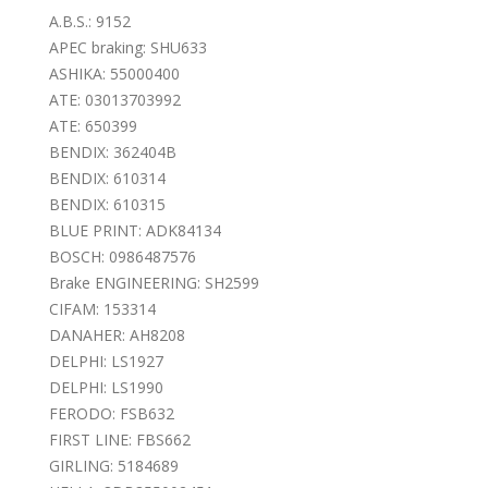
A.B.S.: 9152
APEC braking: SHU633
ASHIKA: 55000400
ATE: 03013703992
ATE: 650399
BENDIX: 362404B
BENDIX: 610314
BENDIX: 610315
BLUE PRINT: ADK84134
BOSCH: 0986487576
Brake ENGINEERING: SH2599
CIFAM: 153314
DANAHER: AH8208
DELPHI: LS1927
DELPHI: LS1990
FERODO: FSB632
FIRST LINE: FBS662
GIRLING: 5184689