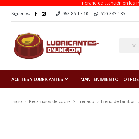
Horario de atención en los m
Síguenos:
968 86 17 10
620 843 135
ACEITES Y LUBRICANTES
MANTENIMIENTO | OTROS
Inicio
Recambios de coche
Frenado
Freno de tambor