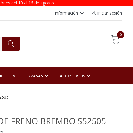
iónes del 10 al 16 de agosto.
keyboard_arrow_down
Información
Iniciar sesión
0
 MOTO
GRASAS
ACCESORIOS
2505
 DE FRENO BREMBO S52505
to