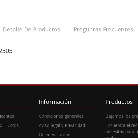
Detalle De Productos
Preguntas Frecuentes
2505
s
Información
Productos
ricantes
Condiciones generales
Bajamos los pre
o | Otros
Aviso legal y Privacidad
Encuentra el re
necesitas para 
Quienes somos
moto.