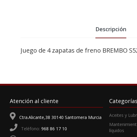
Descripción
Juego de 4 zapatas de freno BREMBO S5
Atención al cliente
Categoría
Aceites y Lub
Ctra.Alicante,38 30140 Santomera Murcia
Mantenimient
Teléfono:
968 86 17 10
líquidos