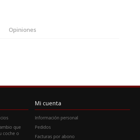
Opiniones
Mi cuenta
cios
Información personal
cambio que
Pedidos
tu coche o
Facturas por abono