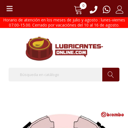
0
Horario de atención en los meses de julio y agosto : lunes-viernes
07.00-15.00. Cerrado por vacaciónes del 10 al 16 de agosto.