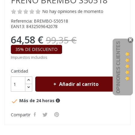
FRENO BREMBO S50518
No hay opiniones de momento
Referencia: BREMBO-S50518
EAN13: 8432509642078
64,58 €
99,35 €
OPINIONES CLIENTES
35% DE DESCUENTO
Impuestos incluidos
Cantidad
Añadir al carrito

Más de 24 horas
Compartir