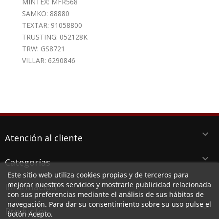
MINTEX: MFR568
SAMKO: 88880
TEXTAR: 91058800
TRUSTING: 052128K
TRW: GS8721
VILLAR: 6290846
keyboard_arrow_down
Atención al cliente
keyboard_arrow_down
Categorías
Este sitio web utiliza cookies propias y de terceros para
keyboard_arrow_down
mejorar nuestros servicios y mostrarle publicidad relacionada
Información
con sus preferencias mediante el análisis de sus hábitos de
navegación. Para dar su consentimiento sobre su uso pulse el
keyboard_arrow_down
Productos
botón Acepto.