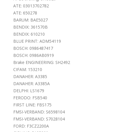
ATE: 03013702782
ATE: 650278
BARUM: BAE5027
BENDIX: 361570B
BENDIX: 610210
BLUE PRINT: ADM54119
BOSCH: 0986487417
BOSCH: 0986AB0919
Brake ENGINEERING: SH2492
CIFAM: 153210
DANAHER: A3385
DANAHER: A3385A
DELPHI: LS1679
FERODO: FSB540
FIRST LINE: FBS175
FMSI-VERBAND: S6598104
FMSI-VERBAND: S7028104
FORD: F3CZ2200A