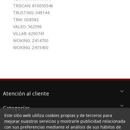
TRISCAN: 810050546
TRUSTING: 049144
TRW: GS8582
VALEO: 562596
VILLAR: 6290741
WOKING: Z414700
WOKING: Z415400
keyboard_arrow_down
Atención al cliente
keyboard_arrow_down
Categorías
Este sitio web utiliza cookies propias y de terceros para
keyboard_arrow_down
mejorar nuestros servicios y mostrarle publicidad relacionada
Información
con sus preferencias mediante el análisis de sus hábitos de