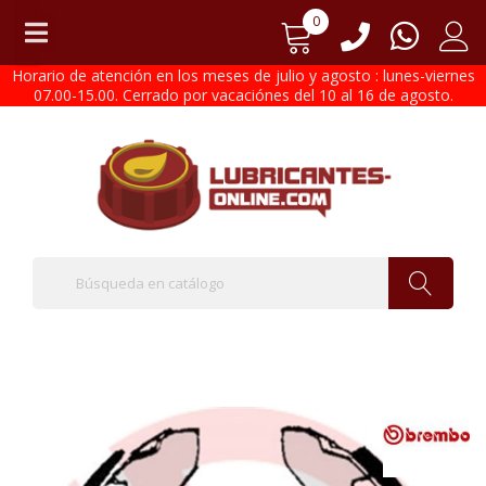
0
Horario de atención en los meses de julio y agosto : lunes-viernes
07.00-15.00. Cerrado por vacaciónes del 10 al 16 de agosto.