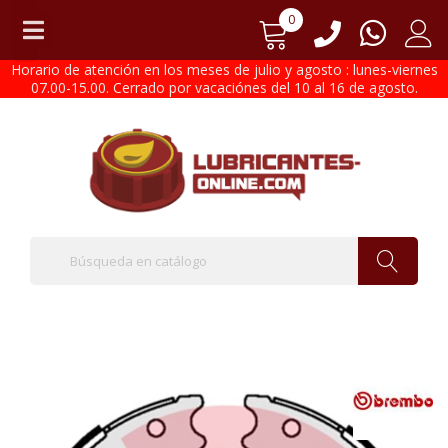
0
Horario de atención en los meses de julio y agosto : lunes-viernes
07.00-15.00. Cerrado por vacaciónes del 10 al 16 de agosto.