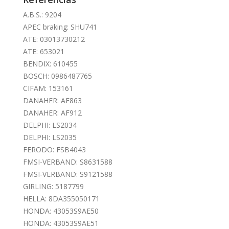
A.B.S.: 9204
APEC braking: SHU741
ATE: 03013730212
ATE: 653021
BENDIX: 610455
BOSCH: 0986487765
CIFAM: 153161
DANAHER: AF863
DANAHER: AF912
DELPHI: LS2034
DELPHI: LS2035
FERODO: FSB4043
FMSI-VERBAND: S8631588
FMSI-VERBAND: S9121588
GIRLING: 5187799
HELLA: 8DA355050171
HONDA: 43053S9AE50
HONDA: 43053S9AE51