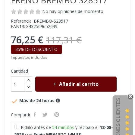
FRENO BREMBO S28517
No hay opiniones de momento
Referencia: BREMBO-S28517
EAN13: 8432509652039
76,25 €
117,31 €
35% DE DESCUENTO
Impuestos incluidos
Cantidad
Añadir al carrito

OPINIONES CLIENTES
Más de 24 horas
Compartir
Pídalo antes de
54 minutos
y recíbalo
el
18-08-
2026
con
Envío MRW B2C 14H ES