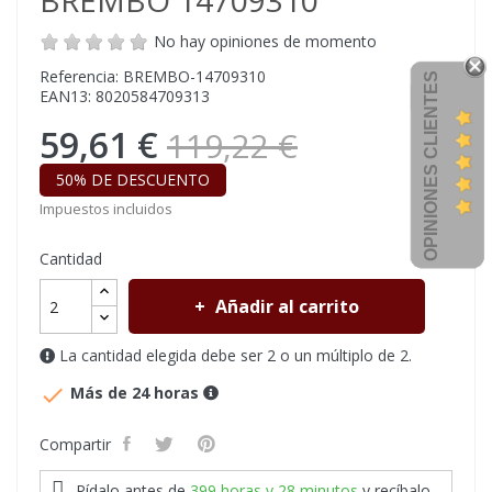
BREMBO 14709310
No hay opiniones de momento
Referencia: BREMBO-14709310
OPINIONES CLIENTES
EAN13: 8020584709313
59,61 €
119,22 €
50% DE DESCUENTO
Impuestos incluidos
Cantidad
Añadir al carrito
La cantidad elegida debe ser 2 o un múltiplo de 2.

Más de 24 horas
Compartir
Pídalo antes de
399 horas y 28 minutos
y recíbalo