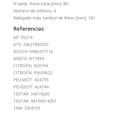
H tamb. freno total [mm]: 80
Número de orificios: 4
Rebajado máx. tambor de freno [mm]: 181
Referencias
AP: 55214
ATE: 24021800201
BOSCH: 0986477116
BRECO: BT7093
CITROËN: 424744
CITROËN: 95659622
PEUGEOT: 424735
PEUGEOT: 424744
TEXTAR: 94014200
TEXTAR: 98100014201
TRW: DB4159