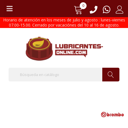
0
Horario de atención en los meses de julio y agosto : lunes-viernes
07.00-15.00. Cerrado por vacaciónes del 10 al 16 de agosto.