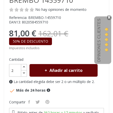
BREMBO 14559710
No hay opiniones de momento
Referencia: BREMBO-14559710
OPINIONES CLIENTES
EAN13: 8020584559710
81,00 €
162,01 €
50% DE DESCUENTO
Impuestos incluidos
Cantidad
Añadir al carrito
La cantidad elegida debe ser 2 o un múltiplo de 2.

Más de 24 horas
Compartir
Pídalo antes de
362 horas y 17 minutos
y recíbalo