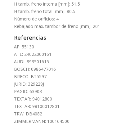
H tamb. freno interna [mm]: 51,5
H tamb. freno total [mm]: 80,5
Número de orificios: 4
Rebajado máx. tambor de freno [mm]: 201
Referencias
AP: 55130
ATE: 24022000161
AUDI: 893501615
BOSCH: 0986477016
BRECO: BT5597
JURID: 329229J
PAGID: 63903
TEXTAR: 94012800
TEXTAR: 98100012801
TRW: DB4082
ZIMMERMANN: 100164500