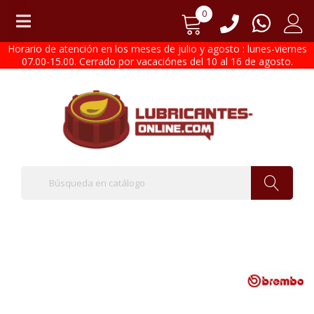
0
Horario de atención en los meses de julio y agosto : lunes-viernes
07.00-15.00. Cerrado por vacaciónes del 10 al 16 de agosto.