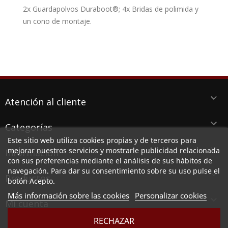
2x Guardapolvos Duraboot®; 4x Bridas de polimida y
un cono de montaje.
keyboard_arrow_down
Atención al cliente
keyboard_arrow_down
Categorías
Este sitio web utiliza cookies propias y de terceros para
keyboard_arrow_down
mejorar nuestros servicios y mostrarle publicidad relacionada
Información
con sus preferencias mediante el análisis de sus hábitos de
navegación. Para dar su consentimiento sobre su uso pulse el
keyboard_arrow_down
Productos
botón Acepto.
Más información sobre las cookies
Personalizar cookies

Mi cuenta
RECHAZAR