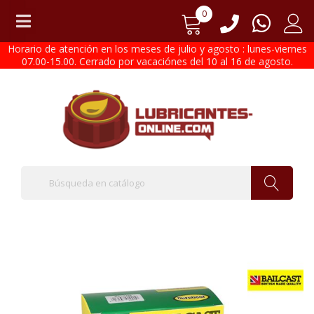
0
Horario de atención en los meses de julio y agosto : lunes-viernes
07.00-15.00. Cerrado por vacaciónes del 10 al 16 de agosto.