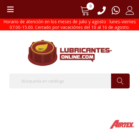
0
Horario de atención en los meses de julio y agosto : lunes-viernes
07.00-15.00. Cerrado por vacaciónes del 10 al 16 de agosto.