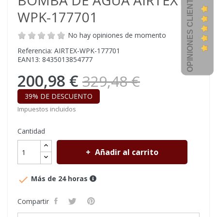
OPINIONES CLIENTES
BOMBA DE AGUA AIRTEX
WPK-177701
No hay opiniones de momento
Referencia: AIRTEX-WPK-177701
EAN13: 8435013854777
200,98 €
329,48 €
39% DE DESCUENTO
Impuestos incluidos
Cantidad
Añadir al carrito

Más de 24 horas
Compartir