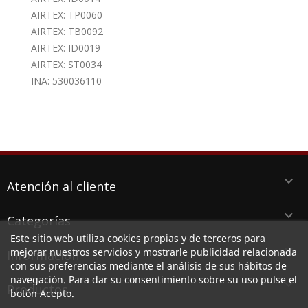
AIRTEX: TP0060
AIRTEX: TB0092
AIRTEX: ID0019
AIRTEX: ST0034
INA: 530036110
keyboard_arrow_down
Atención al cliente
keyboard_arrow_down
Categorías
Este sitio web utiliza cookies propias y de terceros para
keyboard_arrow_down
mejorar nuestros servicios y mostrarle publicidad relacionada
Información
con sus preferencias mediante el análisis de sus hábitos de
navegación. Para dar su consentimiento sobre su uso pulse el
keyboard_arrow_down
Productos
botón Acepto.