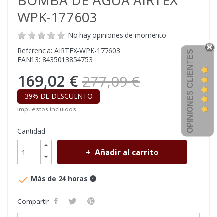
BOMBA DE AGUA AIRTEX
WPK-177603
No hay opiniones de momento
Referencia: AIRTEX-WPK-177603
OPINIONES CLIENTES
EAN13: 8435013854753
169,02 €
277,09 €
39% DE DESCUENTO
Impuestos incluidos
Cantidad
Añadir al carrito

Más de 24 horas
Compartir