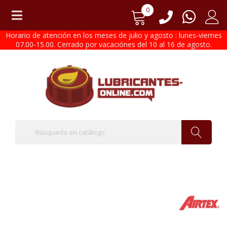
0
Horario de atención en los meses de julio y agosto : lunes-viernes
07.00-15.00. Cerrado por vacaciónes del 10 al 16 de agosto.