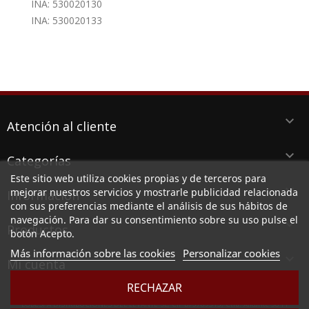
INA: 530020130
INA: 530020133
keyboard_arrow_down
Atención al cliente
keyboard_arrow_down
Categorías
Este sitio web utiliza cookies propias y de terceros para
keyboard_arrow_down
mejorar nuestros servicios y mostrarle publicidad relacionada
Información
con sus preferencias mediante el análisis de sus hábitos de
navegación. Para dar su consentimiento sobre su uso pulse el
keyboard_arrow_down
Productos
botón Acepto.
Más información sobre las cookies
Personalizar cookies

Mi cuenta
RECHAZAR
LUBESPA DISTRIBUCIONES DEL LEVANTE SL, CIF B73789513, Ctra. Alicante 38 PI