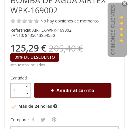
BOMBA DE AGUA AIRTEX
WPK-169002
OPINIONES CLIENTES
No hay opiniones de momento
Referencia: AIRTEX-WPK-169002
EAN13: 8435013854500
125,29 €
205,40 €
39% DE DESCUENTO
Impuestos incluidos
Cantidad
Añadir al carrito

Más de 24 horas
Compartir