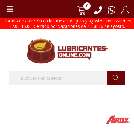
0
Horario de atención en los meses de julio y agosto : lunes-viernes
07.00-15.00. Cerrado por vacaciónes del 10 al 16 de agosto.