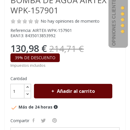
BOMBA DE AGUA AIRTEX
OPINIONES CLIENTES
WPK-157901
No hay opiniones de momento
Referencia: AIRTEX-WPK-157901
EAN13: 8435013853992
130,98 €
214,71 €
39% DE DESCUENTO
Impuestos incluidos
Cantidad
Añadir al carrito

Más de 24 horas
Compartir