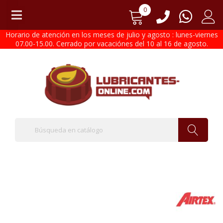
0
Horario de atención en los meses de julio y agosto : lunes-viernes
07.00-15.00. Cerrado por vacaciónes del 10 al 16 de agosto.