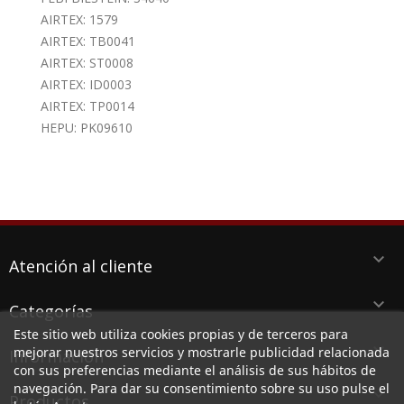
AIRTEX: 1579
AIRTEX: TB0041
AIRTEX: ST0008
AIRTEX: ID0003
AIRTEX: TP0014
HEPU: PK09610
keyboard_arrow_down
Atención al cliente
keyboard_arrow_down
Categorías
Este sitio web utiliza cookies propias y de terceros para
keyboard_arrow_down
mejorar nuestros servicios y mostrarle publicidad relacionada
Información
con sus preferencias mediante el análisis de sus hábitos de
navegación. Para dar su consentimiento sobre su uso pulse el
keyboard_arrow_down
Productos