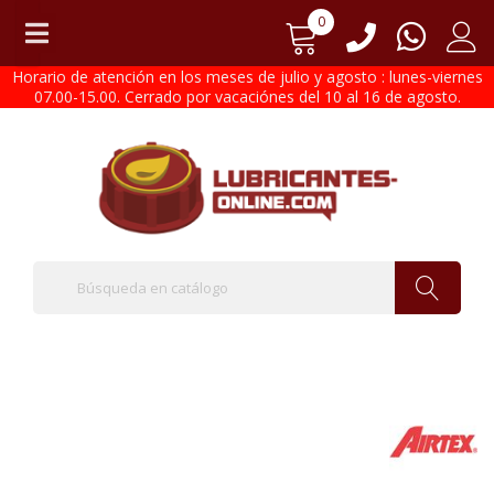
0
Horario de atención en los meses de julio y agosto : lunes-viernes
07.00-15.00. Cerrado por vacaciónes del 10 al 16 de agosto.