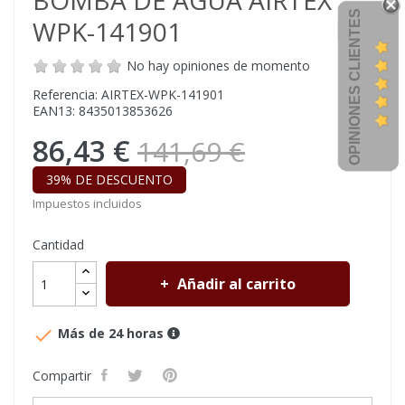
BOMBA DE AGUA AIRTEX
OPINIONES CLIENTES
WPK-141901
No hay opiniones de momento
Referencia: AIRTEX-WPK-141901
EAN13: 8435013853626
86,43 €
141,69 €
39% DE DESCUENTO
Impuestos incluidos
Cantidad
Añadir al carrito

Más de 24 horas
Compartir