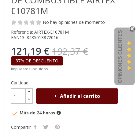
DE COMBUSTIBLE AIRTEX
E10781M
No hay opiniones de momento
Referencia: AIRTEX-E10781M
OPINIONES CLIENTES
EAN13: 8435013872016
121,19 €
192,37 €
37% DE DESCUENTO
Impuestos incluidos
Cantidad
Añadir al carrito

Más de 24 horas
Compartir