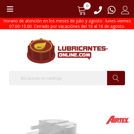
0
Horario de atención en los meses de julio y agosto : lunes-viernes
07.00-15.00. Cerrado por vacaciónes del 10 al 16 de agosto.