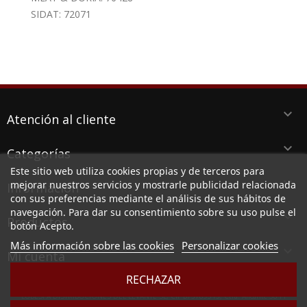
SIDAT: 72071
keyboard_arrow_down
Atención al cliente
keyboard_arrow_down
Categorías
Este sitio web utiliza cookies propias y de terceros para
keyboard_arrow_down
mejorar nuestros servicios y mostrarle publicidad relacionada
Información
con sus preferencias mediante el análisis de sus hábitos de
navegación. Para dar su consentimiento sobre su uso pulse el
keyboard_arrow_down
Productos
botón Acepto.
Más información sobre las cookies
Personalizar cookies

Mi cuenta
RECHAZAR
LUBESPA DISTRIBUCIONES DEL LEVANTE SL, CIF B73789513, Ctra. Alicante 38 PI
Aserradora, 30140 SANTOMERA (MURCIA)