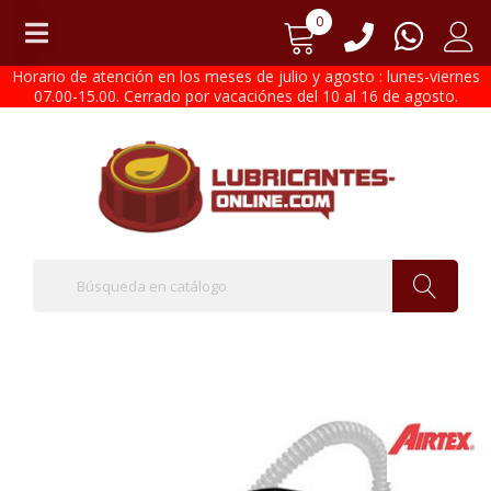
0
Horario de atención en los meses de julio y agosto : lunes-viernes
07.00-15.00. Cerrado por vacaciónes del 10 al 16 de agosto.