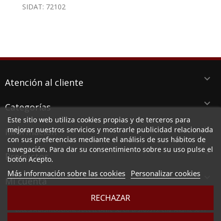
SIDAT: 72102
keyboard_arrow_down
Atención al cliente
keyboard_arrow_down
Categorías
Este sitio web utiliza cookies propias y de terceros para
keyboard_arrow_down
mejorar nuestros servicios y mostrarle publicidad relacionada
Información
con sus preferencias mediante el análisis de sus hábitos de
navegación. Para dar su consentimiento sobre su uso pulse el
keyboard_arrow_down
Productos
botón Acepto.
Más información sobre las cookies
Personalizar cookies

Mi cuenta
RECHAZAR
LUBESPA DISTRIBUCIONES DEL LEVANTE SL, CIF B73789513, Ctra. Alicante 38 PI
Aserradora, 30140 SANTOMERA (MURCIA)