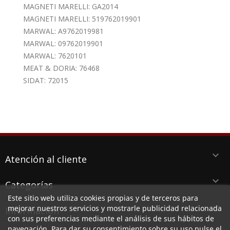
MAGNETI MARELLI: GA2014
MAGNETI MARELLI: 519762019901
MARWAL: A9762019981
MARWAL: 09762019901
MARWAL: 7620101
MEAT & DORIA: 76468
SIDAT: 72015
keyboard_arrow_down
Atención al cliente
keyboard_arrow_down
Categorías
Este sitio web utiliza cookies propias y de terceros para
keyboard_arrow_down
mejorar nuestros servicios y mostrarle publicidad relacionada
Información
con sus preferencias mediante el análisis de sus hábitos de
navegación. Para dar su consentimiento sobre su uso pulse el