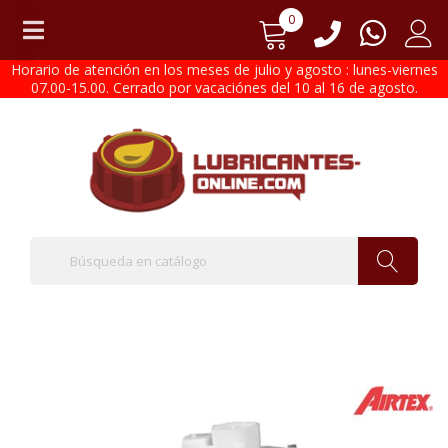
0
Horario de atención en los meses de julio y agosto : lunes-viernes
07.00-15.00. Cerrado por vacaciónes del 10 al 16 de agosto.