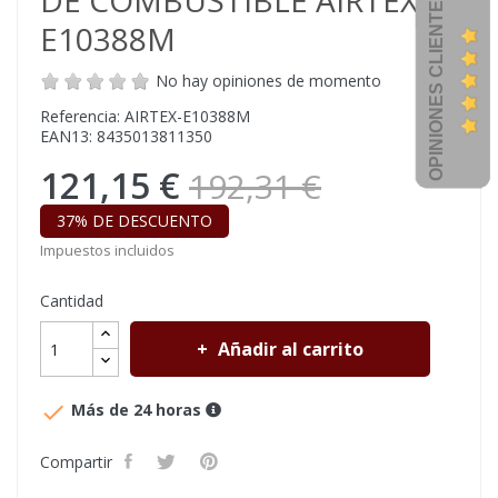
DE COMBUSTIBLE AIRTEX
OPINIONES CLIENTES
E10388M
No hay opiniones de momento
Referencia: AIRTEX-E10388M
EAN13: 8435013811350
121,15 €
192,31 €
37% DE DESCUENTO
Impuestos incluidos
Cantidad
Añadir al carrito

Más de 24 horas
Compartir