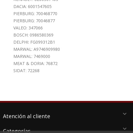
DACIA: 6001547605
PIERBURG: 700468770
PIERBURG: 70046877
VALEO: 347066
BOSCH: 0986580369
DELPHI: FG099312B1
MARWAL: A9746909980
MARWAL: 7469000
MEAT & DORIA: 76872
SIDAT: 72268
keyboard_arrow_down
Atención al cliente
keyboard_arrow_down
Categorías