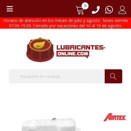
0
Horario de atención en los meses de julio y agosto : lunes-viernes
07.00-15.00. Cerrado por vacaciónes del 10 al 16 de agosto.