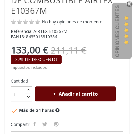
DE COMBUSTIBLE AIRTEX
E10367M
OPINIONES CLIENTES
No hay opiniones de momento
Referencia: AIRTEX-E10367M
EAN13: 8435013810384
133,00 €
211,11 €
37% DE DESCUENTO
Impuestos incluidos
Cantidad
Añadir al carrito

Más de 24 horas
Compartir