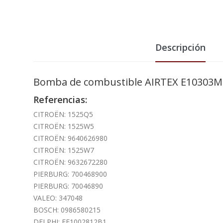
Descripción
Bomba de combustible AIRTEX E10303M
Referencias:
CITROËN: 1525Q5
CITROËN: 1525W5
CITROËN: 9640626980
CITROËN: 1525W7
CITROËN: 9632672280
PIERBURG: 700468900
PIERBURG: 70046890
VALEO: 347048
BOSCH: 0986580215
DELPHI: FE1002812B1