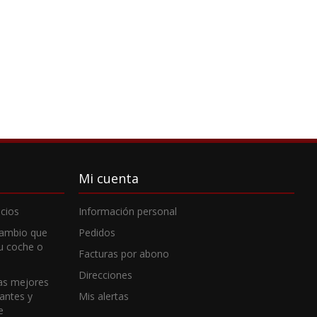
Mi cuenta
cios
Información personal
cambio que
Pedidos
tu coche o
Facturas por abono
Direcciones
as mejores
cantes y
Mis alertas
e