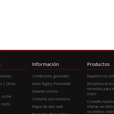
s
Información
Productos
ricantes
Condiciones generales
Bajamos los pre
o | Otros
Aviso legal y Privacidad
Encuentra el re
necesitas para 
Quienes somos
moto.
 coche
Contacte con nosotros
Consulte nuestr
e moto
Mapa del sitio web
ofertas en lubri
recambios onlin