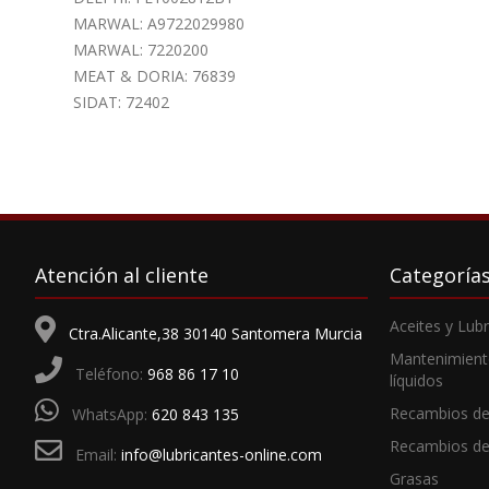
MARWAL: A9722029980
MARWAL: 7220200
MEAT & DORIA: 76839
SIDAT: 72402
Atención al cliente
Categoría
Aceites y Lub
Ctra.Alicante,38 30140 Santomera Murcia
Mantenimient
Teléfono:
968 86 17 10
líquidos
Recambios de
WhatsApp:
620 843 135
Recambios d
Email:
info@lubricantes-online.com
Grasas