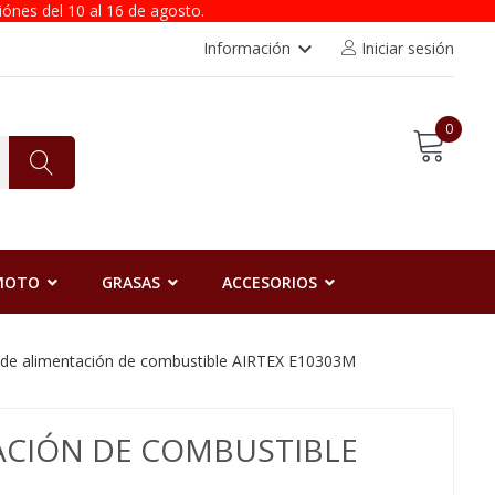
iónes del 10 al 16 de agosto.
keyboard_arrow_down
Información
Iniciar sesión
0
 MOTO
GRASAS
ACCESORIOS
 de alimentación de combustible AIRTEX E10303M
ACIÓN DE COMBUSTIBLE