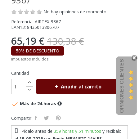
9367
No hay opiniones de momento
Referencia: AIRTEX-9367
EAN13: 8435013806707
65,19 €
130,38 €
50% DE DESCUENTO
Impuestos incluidos
OPINIONES CLIENTES
Cantidad
Añadir al carrito

Más de 24 horas
Compartir
Pídalo antes de
359 horas y 51 minutos
y recíbalo
el
19-08-2026
con
Envío MRW B2C 14H ES