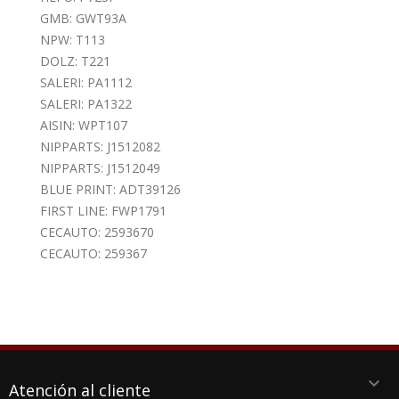
GMB: GWT93A
NPW: T113
DOLZ: T221
SALERI: PA1112
SALERI: PA1322
AISIN: WPT107
NIPPARTS: J1512082
NIPPARTS: J1512049
BLUE PRINT: ADT39126
FIRST LINE: FWP1791
CECAUTO: 2593670
CECAUTO: 259367
keyboard_arrow_down
Atención al cliente