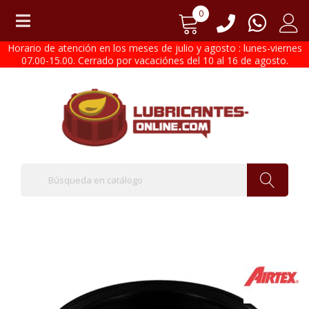
0
Horario de atención en los meses de julio y agosto : lunes-viernes
07.00-15.00. Cerrado por vacaciónes del 10 al 16 de agosto.