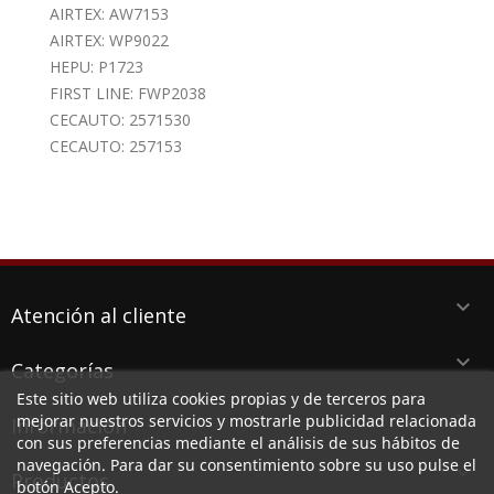
AIRTEX: AW7153
AIRTEX: WP9022
HEPU: P1723
FIRST LINE: FWP2038
CECAUTO: 2571530
CECAUTO: 257153
keyboard_arrow_down
Atención al cliente
keyboard_arrow_down
Categorías
Este sitio web utiliza cookies propias y de terceros para
keyboard_arrow_down
mejorar nuestros servicios y mostrarle publicidad relacionada
Información
con sus preferencias mediante el análisis de sus hábitos de
navegación. Para dar su consentimiento sobre su uso pulse el
keyboard_arrow_down
Productos
botón Acepto.