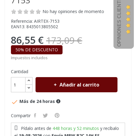
OPINIONES CLIENTES
7153
No hay opiniones de momento
Referencia: AIRTEX-7153
EAN13: 8435013805502
86,55 €
173,09 €
50% DE DESCUENTO
Impuestos incluidos
Cantidad
Añadir al carrito

Más de 24 horas
Compartir
Pídalo antes de
448 horas y 52 minutos
y recíbalo
el
19-08-2026
con
Envío MRW B2C 14H ES