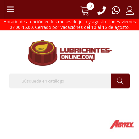
0
Horario de atención en los meses de julio y agosto : lunes-viernes
07.00-15.00. Cerrado por vacaciónes del 10 al 16 de agosto.