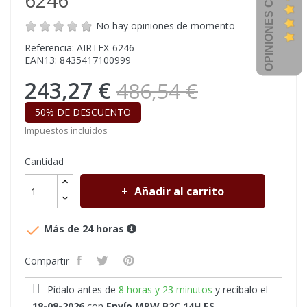
OPINIONES CLIENTES
6246
No hay opiniones de momento
Referencia: AIRTEX-6246
EAN13: 8435417100999
243,27 €
486,54 €
50% DE DESCUENTO
Impuestos incluidos
Cantidad
Añadir al carrito

Más de 24 horas
Compartir
Pídalo antes de
8 horas y 23 minutos
y recíbalo
el
18-08-2026
con
Envío MRW B2C 14H ES