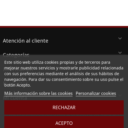
keyboard_arrow_down
Atención al cliente
keyboard_arrow_down
Categorías
Este sitio web utiliza cookies propias y de terceros para
keyboard_arrow_down
mejorar nuestros servicios y mostrarle publicidad relacionada
Información
con sus preferencias mediante el análisis de sus hábitos de
navegación. Para dar su consentimiento sobre su uso pulse el
keyboard_arrow_down
Productos
botón Acepto.
Más información sobre las cookies
Personalizar cookies

Mi cuenta
RECHAZAR
LUBESPA DISTRIBUCIONES DEL LEVANTE SL, CIF B73789513, Ctra. Alicante 38 PI
Aserradora, 30140 SANTOMERA (MURCIA)
ACEPTO
Sociedad inscrita en el Registro Mercantil de Murcia, en el tomo 2949, folio 164, hoja MU -
83257 e inscripción 1º