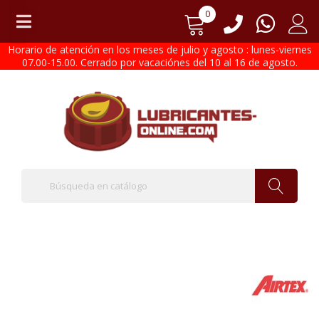
0
Horario de atención en los meses de julio y agosto : lunes-viernes
07.00-15.00. Cerrado por vacaciónes del 10 al 16 de agosto.