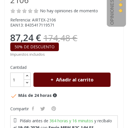
OPINIONES CLIENTES
2106
No hay opiniones de momento
Referencia: AIRTEX-2106
EAN13: 8435417119571
87,24 €
174,48 €
50% DE DESCUENTO
Impuestos incluidos
Cantidad
Añadir al carrito

Más de 24 horas
Compartir
Pídalo antes de
364 horas y 16 minutos
y recíbalo
el
19-08-2026
con
Envío MRW B2C 14H ES