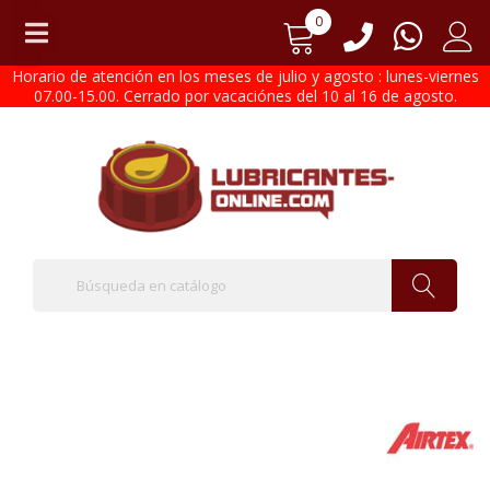
0
Horario de atención en los meses de julio y agosto : lunes-viernes
07.00-15.00. Cerrado por vacaciónes del 10 al 16 de agosto.