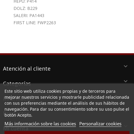
HEPU: P414
DOLZ: B229
SALERI: PA1443
FIRST LINE: FWP2263
keyboard_arrow_down
Atención al cliente
keyboard_arrow_down
Categorías
Este sitio web utiliza cookies propias y de terceros para
keyboard_arrow_down
mejorar nuestros servicios y mostrarle publicidad relacionada
Información
con sus preferencias mediante el análisis de sus hábitos de
navegación. Para dar su consentimiento sobre su uso pulse el
keyboard_arrow_down
Productos
botón Acepto.
Más información sobre las cookies
Personalizar cookies

Mi cuenta