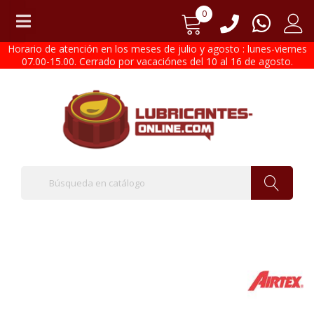
0
Horario de atención en los meses de julio y agosto : lunes-viernes
07.00-15.00. Cerrado por vacaciónes del 10 al 16 de agosto.