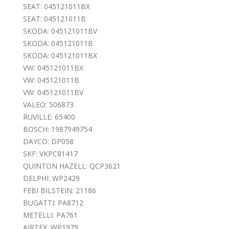
SEAT: 045121011BX
SEAT: 045121011B
SKODA: 045121011BV
SKODA: 045121011B
SKODA: 045121011BX
VW: 045121011BX
VW: 045121011B
VW: 045121011BV
VALEO: 506873
RUVILLE: 65400
BOSCH: 1987949754
DAYCO: DP058
SKF: VKPC81417
QUINTON HAZELL: QCP3621
DELPHI: WP2429
FEBI BILSTEIN: 21186
BUGATTI: PA8712
METELLI: PA761
AIRTEX: WP1979