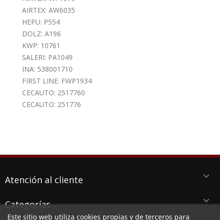
AIRTEX: AW6035
HEPU: P554
DOLZ: A196
KWP: 10761
SALERI: PA1049
INA: 538001710
FIRST LINE: FWP1934
CECAUTO: 2517760
CECAUTO: 251776
keyboard_arrow_down
Atención al cliente
keyboard_arrow_down
Categorías
Este sitio web utiliza cookies propias y de terceros para