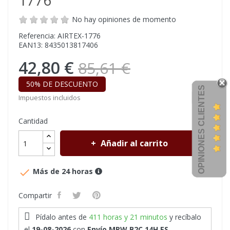
1776
No hay opiniones de momento
Referencia: AIRTEX-1776
EAN13: 8435013817406
42,80 €
85,61 €
50% DE DESCUENTO
OPINIONES CLIENTES
Impuestos incluidos
Cantidad
Añadir al carrito

Más de 24 horas
Compartir
Pídalo antes de
411 horas y 21 minutos
y recíbalo
el
19-08-2026
con
Envío MRW B2C 14H ES