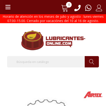
0
Horario de atención en los meses de julio y agosto : lunes-viernes
07.00-15.00. Cerrado por vacaciónes del 10 al 16 de agosto.