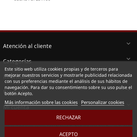
keyboard_arrow_down
Atención al cliente
keyboard_arrow_down
Categorías
Este sitio web utiliza cookies propias y de terceros para
keyboard_arrow_down
mejorar nuestros servicios y mostrarle publicidad relacionada
Información
con sus preferencias mediante el análisis de sus hábitos de
navegación. Para dar su consentimiento sobre su uso pulse el
keyboard_arrow_down
Productos
botón Acepto.
Más información sobre las cookies
Personalizar cookies

Mi cuenta
RECHAZAR
LUBESPA DISTRIBUCIONES DEL LEVANTE SL, CIF B73789513, Ctra. Alicante 38 PI
Aserradora, 30140 SANTOMERA (MURCIA)
ACEPTO
Sociedad inscrita en el Registro Mercantil de Murcia, en el tomo 2949, folio 164, hoja MU -