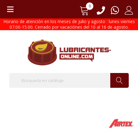
0
Horario de atención en los meses de julio y agosto : lunes-viernes
07.00-15.00. Cerrado por vacaciónes del 10 al 16 de agosto.