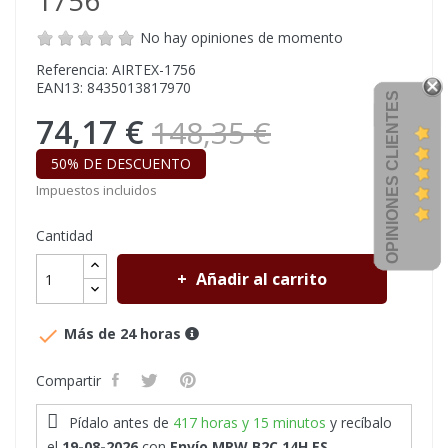
1756
No hay opiniones de momento
Referencia: AIRTEX-1756
EAN13: 8435013817970
OPINIONES CLIENTES
74,17 €
148,35 €
50% DE DESCUENTO
Impuestos incluidos
Cantidad
Añadir al carrito

Más de 24 horas
Compartir
Pídalo antes de
417 horas y 15 minutos
y recíbalo
el
19-08-2026
con
Envío MRW B2C 14H ES