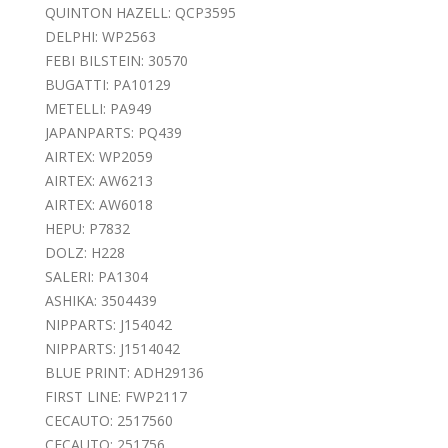
QUINTON HAZELL: QCP3595
DELPHI: WP2563
FEBI BILSTEIN: 30570
BUGATTI: PA10129
METELLI: PA949
JAPANPARTS: PQ439
AIRTEX: WP2059
AIRTEX: AW6213
AIRTEX: AW6018
HEPU: P7832
DOLZ: H228
SALERI: PA1304
ASHIKA: 3504439
NIPPARTS: J154042
NIPPARTS: J1514042
BLUE PRINT: ADH29136
FIRST LINE: FWP2117
CECAUTO: 2517560
CECAUTO: 251756