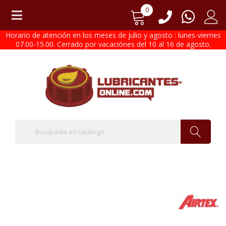
0
Horario de atención en los meses de julio y agosto : lunes-viernes
07.00-15.00. Cerrado por vacaciónes del 10 al 16 de agosto.