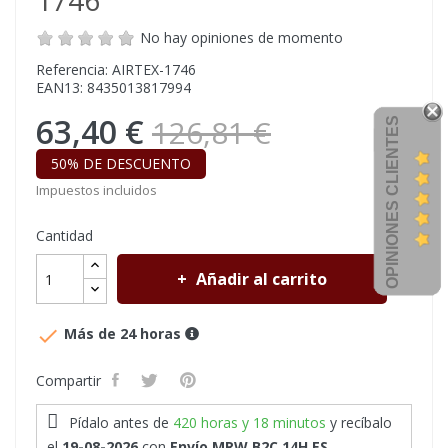
1746
No hay opiniones de momento
Referencia: AIRTEX-1746
EAN13: 8435013817994
63,40 €
126,81 €
OPINIONES CLIENTES
50% DE DESCUENTO
Impuestos incluidos
Cantidad
Añadir al carrito

Más de 24 horas
Compartir
Pídalo antes de
420 horas y 18 minutos
y recíbalo
el
19-08-2026
con
Envío MRW B2C 14H ES