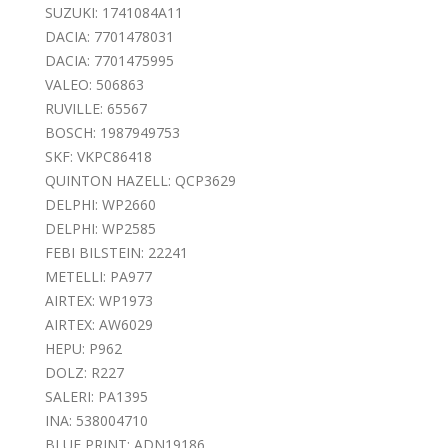
SUZUKI: 1741084A11
DACIA: 7701478031
DACIA: 7701475995
VALEO: 506863
RUVILLE: 65567
BOSCH: 1987949753
SKF: VKPC86418
QUINTON HAZELL: QCP3629
DELPHI: WP2660
DELPHI: WP2585
FEBI BILSTEIN: 22241
METELLI: PA977
AIRTEX: WP1973
AIRTEX: AW6029
HEPU: P962
DOLZ: R227
SALERI: PA1395
INA: 538004710
BLUE PRINT: ADN19186