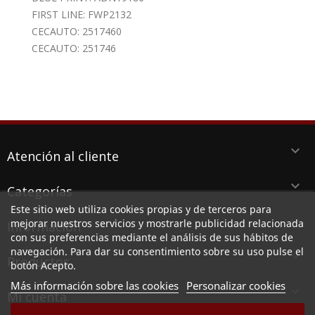
FIRST LINE: FWP2132
CECAUTO: 2517460
CECAUTO: 251746
keyboard_arrow_down
Atención al cliente
keyboard_arrow_down
Categorías
Este sitio web utiliza cookies propias y de terceros para
keyboard_arrow_down
mejorar nuestros servicios y mostrarle publicidad relacionada
Información
con sus preferencias mediante el análisis de sus hábitos de
navegación. Para dar su consentimiento sobre su uso pulse el
keyboard_arrow_down
Productos
botón Acepto.
Más información sobre las cookies
Personalizar cookies

Mi cuenta