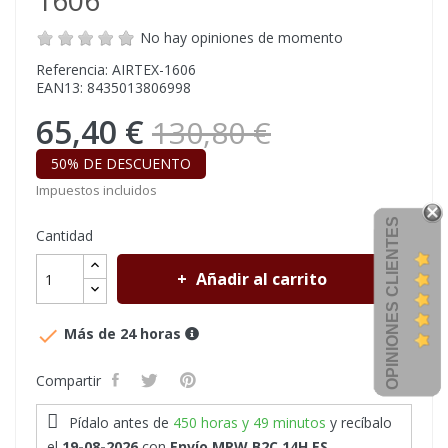
1606
No hay opiniones de momento
Referencia: AIRTEX-1606
EAN13: 8435013806998
65,40 €
130,80 €
50% DE DESCUENTO
Impuestos incluidos
OPINIONES CLIENTES
Cantidad
Añadir al carrito

Más de 24 horas
Compartir
Pídalo antes de
450 horas y 49 minutos
y recíbalo
el
19-08-2026
con
Envío MRW B2C 14H ES