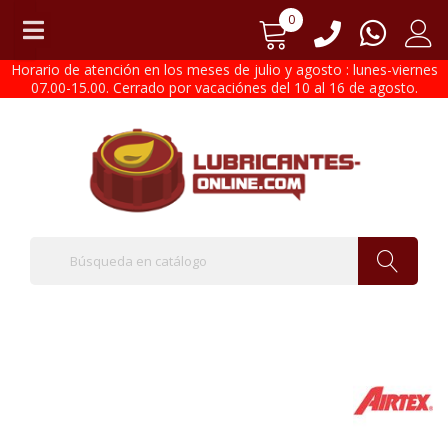
0
Horario de atención en los meses de julio y agosto : lunes-viernes
07.00-15.00. Cerrado por vacaciónes del 10 al 16 de agosto.