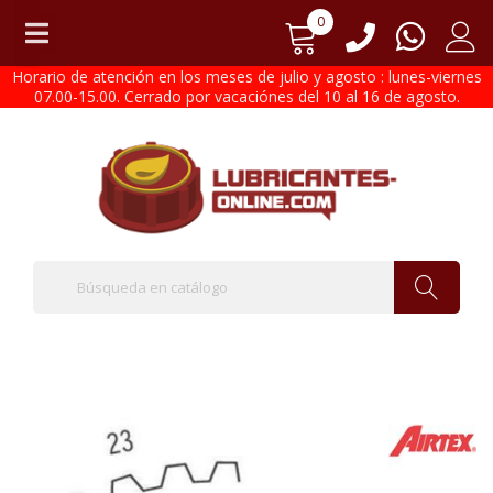
0
Horario de atención en los meses de julio y agosto : lunes-viernes
07.00-15.00. Cerrado por vacaciónes del 10 al 16 de agosto.