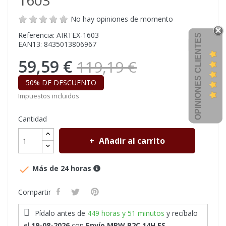
1603
No hay opiniones de momento
Referencia: AIRTEX-1603
OPINIONES CLIENTES
EAN13: 8435013806967
59,59 €
119,19 €
50% DE DESCUENTO
Impuestos incluidos
Cantidad
Añadir al carrito

Más de 24 horas
Compartir
Pídalo antes de
449 horas y 51 minutos
y recíbalo
el
19-08-2026
con
Envío MRW B2C 14H ES