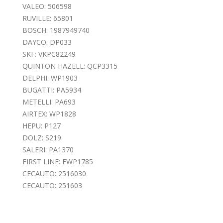
VALEO: 506598
RUVILLE: 65801
BOSCH: 1987949740
DAYCO: DP033
SKF: VKPC82249
QUINTON HAZELL: QCP3315
DELPHI: WP1903
BUGATTI: PA5934
METELLI: PA693
AIRTEX: WP1828
HEPU: P127
DOLZ: S219
SALERI: PA1370
FIRST LINE: FWP1785
CECAUTO: 2516030
CECAUTO: 251603