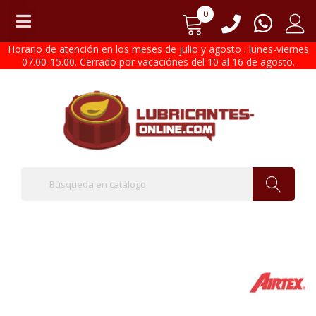
0
Horario de atención en los meses de julio y agosto : lunes-viernes
07.00-15.00. Cerrado por vacaciónes del 10 al 16 de agosto.