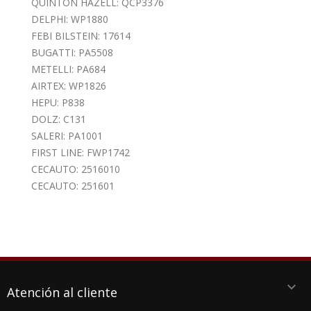
QUINTON HAZELL: QCP3376
DELPHI: WP1880
FEBI BILSTEIN: 17614
BUGATTI: PA5508
METELLI: PA684
AIRTEX: WP1826
HEPU: P838
DOLZ: C131
SALERI: PA1001
FIRST LINE: FWP1742
CECAUTO: 2516010
CECAUTO: 251601
keyboard_arrow_down
Atención al cliente