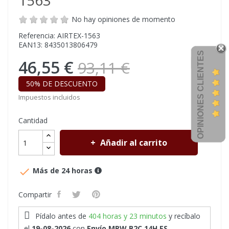
1563
No hay opiniones de momento
Referencia: AIRTEX-1563
EAN13: 8435013806479
OPINIONES CLIENTES
46,55 €
93,11 €
50% DE DESCUENTO
Impuestos incluidos
Cantidad
Añadir al carrito

Más de 24 horas
Compartir
Pídalo antes de
404 horas y 23 minutos
y recíbalo
el
19-08-2026
con
Envío MRW B2C 14H ES