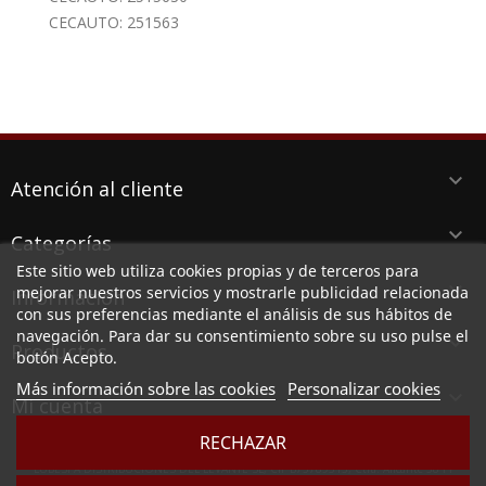
CECAUTO: 251563
keyboard_arrow_down
Atención al cliente
keyboard_arrow_down
Categorías
Este sitio web utiliza cookies propias y de terceros para
keyboard_arrow_down
mejorar nuestros servicios y mostrarle publicidad relacionada
Información
con sus preferencias mediante el análisis de sus hábitos de
navegación. Para dar su consentimiento sobre su uso pulse el
keyboard_arrow_down
Productos
botón Acepto.
Más información sobre las cookies
Personalizar cookies

Mi cuenta
RECHAZAR
LUBESPA DISTRIBUCIONES DEL LEVANTE SL, CIF B73789513, Ctra. Alicante 38 PI
Aserradora, 30140 SANTOMERA (MURCIA)