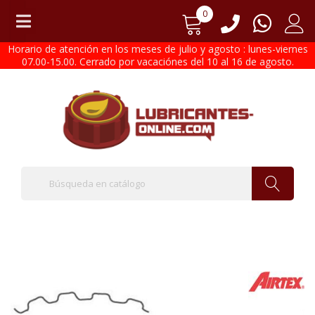
0
Horario de atención en los meses de julio y agosto : lunes-viernes
07.00-15.00. Cerrado por vacaciónes del 10 al 16 de agosto.