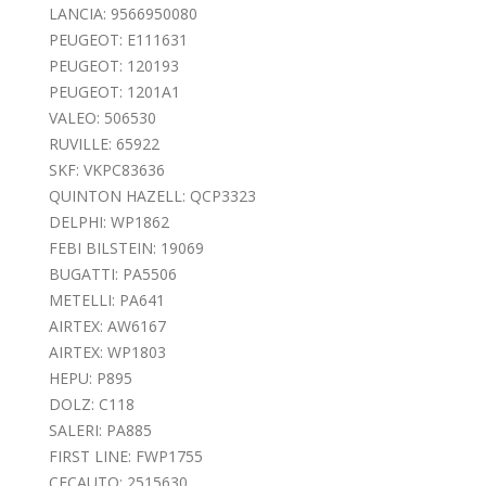
LANCIA: 9566950080
PEUGEOT: E111631
PEUGEOT: 120193
PEUGEOT: 1201A1
VALEO: 506530
RUVILLE: 65922
SKF: VKPC83636
QUINTON HAZELL: QCP3323
DELPHI: WP1862
FEBI BILSTEIN: 19069
BUGATTI: PA5506
METELLI: PA641
AIRTEX: AW6167
AIRTEX: WP1803
HEPU: P895
DOLZ: C118
SALERI: PA885
FIRST LINE: FWP1755
CECAUTO: 2515630