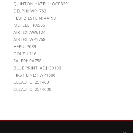
QUINTON HAZELL: QCP3291
DELPHI: WP1763
FEBI BILSTEIN: 44198
METELLI: PA565
AIRTEX: AW6124
AIRTEX: WP1768
HEPU: P039
DOLZ: L116
SALERI: PA758
BLUE PRINT: ADJ139106
FIRST LINE: FWP1586
CECAUTO: 251463
CECAUTO: 2514630
keyboard_arrow_down