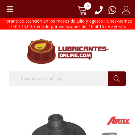
0
Horario de atención en los meses de julio y agosto : lunes-viernes
07.00-15.00. Cerrado por vacaciónes del 10 al 16 de agosto.