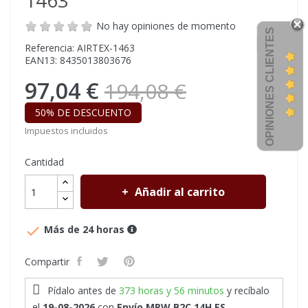
1463
No hay opiniones de momento
OPINIONES CLIENTES
Referencia: AIRTEX-1463
EAN13: 8435013803676
97,04 €
194,08 €
50% DE DESCUENTO
Impuestos incluidos
Cantidad
Añadir al carrito

Más de 24 horas
Compartir
Pídalo antes de
373 horas y 56 minutos
y recíbalo
el
19-08-2026
con
Envío MRW B2C 14H ES